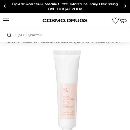
При замовленні Medik8 Total Moisture Daily Cleansing
Gel - ПОДАРУНОК
0
Головна
Make-up
Тональні основи та пудри
Веганський тональний ВВ-к