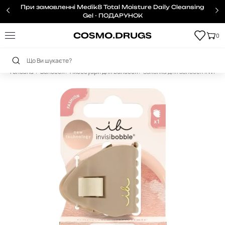
При замовленні Medik8 Total Moisture Daily Cleansing
Gel - ПОДАРУНОК
0
Головна
Волосся
Аксесуари для волосся
Заколка для волосся INVISIB