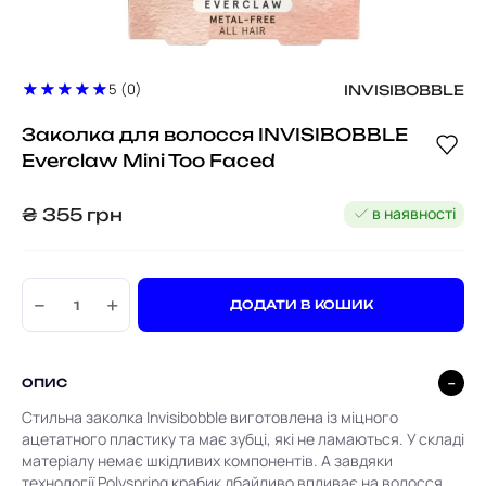
5 (0)
INVISIBOBBLE
Заколка для волосся INVISIBOBBLE
Everclaw Mini Too Faced
в наявності
₴
355
грн
−
+
ДОДАТИ В КОШИК
ОПИС
Стильна заколка Invisibobble виготовлена із міцного
ацетатного пластику та має зубці, які не ламаються. У складі
матеріалу немає шкідливих компонентів. А завдяки
технології Polyspring крабик дбайливо впливає на волосся.