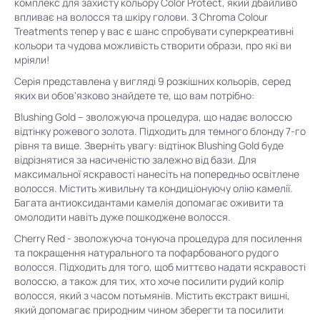
комплекс для захисту кольору Color Protect, який дбайливо
впливає на волосся та шкіру голови. З Chroma Colour
Treatments тепер у вас є шанс спробувати суперкреативні
кольори та чудова можливість створити образи, про які ви
мріяли!
Серія представлена у вигляді 9 розкішних кольорів, серед
яких ви обов'язково знайдете те, що вам потрібно:
Blushing Gold – зволожуюча процедура, що надає волоссю
відтінку рожевого золота. Підходить для темного блонду 7-го
рівня та вище. Зверніть увагу: відтінок Blushing Gold буде
відрізнятися за насиченістю залежно від бази. Для
максимальної яскравості нанесіть на попередньо освітлене
волосся. Містить живильну та кондиціонуючу олію камелії.
Багата антиоксидантами камелія допомагає оживити та
омолодити навіть дуже пошкоджене волосся.
Cherry Red - зволожуюча тонуюча процедура для посилення
та покращення натурального та пофарбованого рудого
волосся. Підходить для того, щоб миттєво надати яскравості
волоссю, а також для тих, хто хоче посилити рудий колір
волосся, який з часом потьмянів. Містить екстракт вишні,
який допомагає природним чином зберегти та посилити