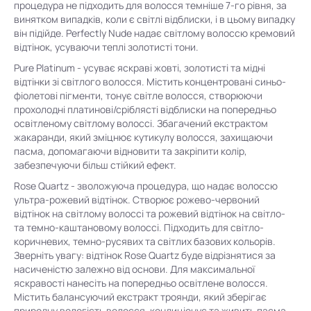
процедура не підходить для волосся темніше 7-го рівня, за
винятком випадків, коли є світлі відблиски, і в цьому випадку
він підійде. Perfectly Nude надає світлому волоссю кремовий
відтінок, усуваючи теплі золотисті тони.
Pure Platinum - усуває яскраві жовті, золотисті та мідні
відтінки зі світлого волосся. Містить концентровані синьо-
фіолетові пігменти, тонує світле волосся, створюючи
прохолодні платинові/сріблясті відблиски на попередньо
освітленому світлому волоссі. Збагачений екстрактом
жакаранди, який зміцнює кутикулу волосся, захищаючи
пасма, допомагаючи відновити та закріпити колір,
забезпечуючи більш стійкий ефект.
Rose Quartz - зволожуюча процедура, що надає волоссю
ультра-рожевий відтінок. Створює рожево-червоний
відтінок на світлому волоссі та рожевий відтінок на світло-
та темно-каштановому волоссі. Підходить для світло-
коричневих, темно-русявих та світлих базових кольорів.
Зверніть увагу: відтінок Rose Quartz буде відрізнятися за
насиченістю залежно від основи. Для максимальної
яскравості нанесіть на попередньо освітлене волосся.
Містить балансуючий екстракт троянди, який зберігає
природну вологість волосся, кондиціонує та живить пасма,