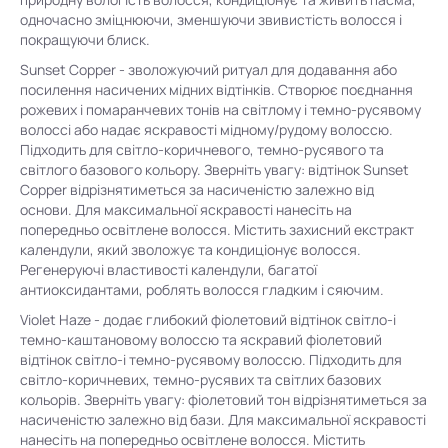
одночасно зміцнюючи, зменшуючи звивистість волосся і
покращуючи блиск.
Sunset Copper - зволожуючий ритуал для додавання або
посилення насичених мідних відтінків. Створює поєднання
рожевих і помаранчевих тонів на світлому і темно-русявому
волоссі або надає яскравості мідному/рудому волоссю.
Підходить для світло-коричневого, темно-русявого та
світлого базового кольору. Зверніть увагу: відтінок Sunset
Copper відрізнятиметься за насиченістю залежно від
основи. Для максимальної яскравості нанесіть на
попередньо освітлене волосся. Містить захисний екстракт
календули, який зволожує та кондиціонує волосся.
Регенеруючі властивості календули, багатої
антиоксидантами, роблять волосся гладким і сяючим.
Violet Haze - додає глибокий фіолетовий відтінок світло-і
темно-каштановому волоссю та яскравий фіолетовий
відтінок світло-і темно-русявому волоссю. Підходить для
світло-коричневих, темно-русявих та світлих базових
кольорів. Зверніть увагу: фіолетовий тон відрізнятиметься за
насиченістю залежно від бази. Для максимальної яскравості
нанесіть на попередньо освітлене волосся. Містить