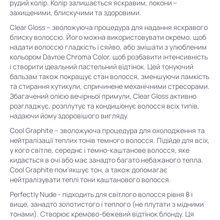
рудий колір. Колір залишається яскравим, локони –
захищеними, блискучими та здоровими.
Clear Gloss – зволожуюча процедура для надання яскравого
блиску волоссю. Його можна використовувати окремо, щоб
надати волоссю гладкість і сяйво, або змішати з улюбленим
кольором Davroe Chroma Color, щоб розбавити інтенсивність
і створити ідеальний пастельний відтінок. Цей тонуючий
бальзам також покращує стан волосся, зменшуючи ламкість
та стирання кутикули, спричинене механічними стресорами.
Збагачений олією вечірньої примули, Clear Gloss активно
розгладжує, розплутує та кондиціонує волосся всіх типів,
надаючи йому здоровішого вигляду.
Cool Graphite – зволожуюча процедура для охолодження та
нейтралізації теплих тонів темного волосся. Підійде для всіх,
у кого світле, середнє і темно-каштанове волосся, яке
кидається в очі або має занадто багато небажаного тепла.
Cool Graphite пом'якшує тон, а також допомагає
нейтралізувати теплі тони каштанового волосся.
Perfectly Nude - підходить для світлого волосся рівня 8 і
вище, занадто золотистого і теплого (не плутати з мідними
тонами). Створює кремово-бежевий відтінок блонду. Ця