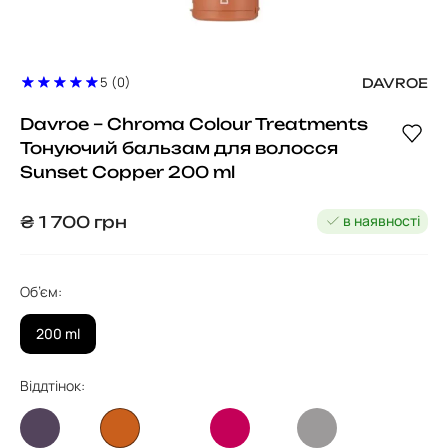
5 (0)
DAVROE
Davroe – Chroma Colour Treatments
Тонуючий бальзам для волосся
Sunset Copper 200 ml
в наявності
₴
1 700
грн
Об’єм:
200 ml
Віддтінок: