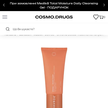
При замовленні Medik8 Total Moisture Daily Cleansing
Gel - ПОДАРУНОК
0
Головна
Волосся
Маски
Davroe – Chroma Colour Treatments Тонуючий 