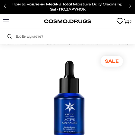
При замовленні Medik8 Total Moisture Daily Cleansing
Gel - ПОДАРУНОК
0
Головна
Обличчя
Сироватки
Phyto-C Active Advanced Сироватка для к
SALE