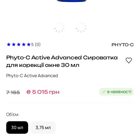
5 (0)
PHYTO-C
Phyto-C Active Advanced Сироватка
для корекції акне 30 мл
Phyto-C Active Advanced
в наявності
₴
5 015
грн
7 165
Об’єм:
30 мл
3,75 мл