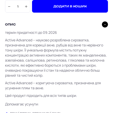
−
+
ДОДАТИ В КОШИК
ОПИС
термін придатності до 09.2026
Active Advanced – науково розроблена сироватка,
призначена для корекції акне, рубців від акне та нерівного
тону шкіри. Її унікальна формула містить потужну
концентрацію активних компонентів, таких як манделинова,
азелаїнова, саліцилова, ретинолова, гліколева та молочна
кислоти, які ефективно борються з проблемами шкіри,
очевидно покращуючи її стан та надаючи обличчю більш
рівний та чистий колір.
Active Advanced – коригуюча сироватка, призначена для
усунення плям та акне.
Цей продукт підходить для всіх типів шкіри.
Допомагає усунути:
темні плями, спричинені акне;