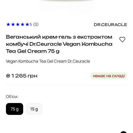
5 (0)
DR.CEURACLE
Веганський крем-гель з екстрактом
комбучі Dr.Ceuracle Vegan Kombucha
Tea Gel Cream 75 g
Vegan Kombucha Tea Gel Cream Dr.Ceuracle
немає на складі
₴
1 265
грн
Об’єм:
75 g
15 g