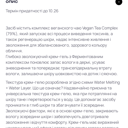
ОПИС
Термін придатності до 10.26
Засіб містить комплекс веганского чаю Vegan Tea Complex
(79%), який запускає всі процеси виведення токсинів, а
також регенерацію шкіри, надає інтенсивне живлення і
зволоження для збалансованого, здорового кольору
обличчя.
Глибоко зволожуючий крем-гель з Ферментованим
комплексом поновлює запас вологи в дермі, усуває
зневоднення та попереджає трансепідермальну втрату
вологи, залишаючи шкіру шовковистою на дотик і сяючою.
Текстура крем-гелю розроблена згідно схеми Water Melting
+ Water Layer. Що це означає? Надзвичайно приємна та
універсальна текстура крем-гелю, яка при потраплянні на
шкіру тане і перетворюється у воду. Це допомагає засобу
проникати в глиб шкіри та збагачувати її зсередини.
Зволожуючі фактори, які є в основі крем-гелю, закривають
вологу зсередини шкіри і забезпечують довготривале
зволоження і відчуття комфорту. Крем-гель має виражений
накопичувальний ефект і здатен відновити запаси вологи в