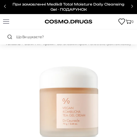
При замовленні Medik8 Total Moisture Daily Cleansing
Gel - ПОДАРУНОК
0
Головна
Обличчя
Креми
Веганський крем-гель з екстрактом комбучі D