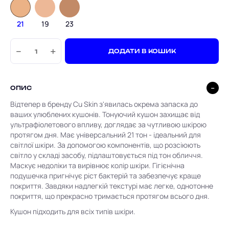
21
19
23
−
+
ДОДАТИ В КОШИК
ОПИС
Відтепер в бренду Cu Skin з'явилась окрема запаска до
ваших улюблених кушонів. Тонуючий кушон захищає від
ультрафіолетового впливу, доглядає за чутливою шкірою
протягом дня. Має універсальний 21 тон - ідеальний для
світлої шкіри. За допомогою компонентів, що розсіюють
світло у складі засобу, підлаштовується під тон обличчя.
Маскує недоліки та вирівнює колір шкіри. Гігієнічна
подушечка пригнічує ріст бактерій та забезпечує краще
покриття. Завдяки надлегкій текстурі має легке, однотонне
покриття, що прекрасно тримається протягом всього дня.
Кушон підходить для всіх типів шкіри.