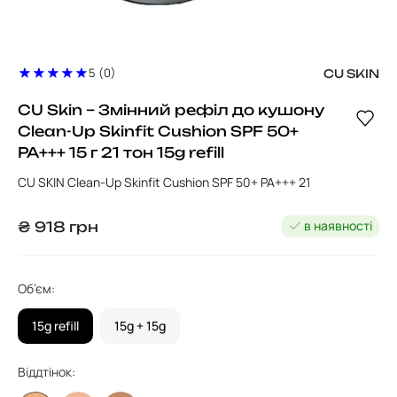
5 (0)
CU SKIN
CU Skin – Змінний рефіл до кушону
Clean-Up Skinfit Cushion SPF 50+
PA+++ 15 г 21 тон 15g refill
CU SKIN Clean-Up Skinfit Cushion SPF 50+ PA+++ 21
в наявності
₴
918
грн
Об’єм:
15g refill
15g + 15g
Віддтінок: