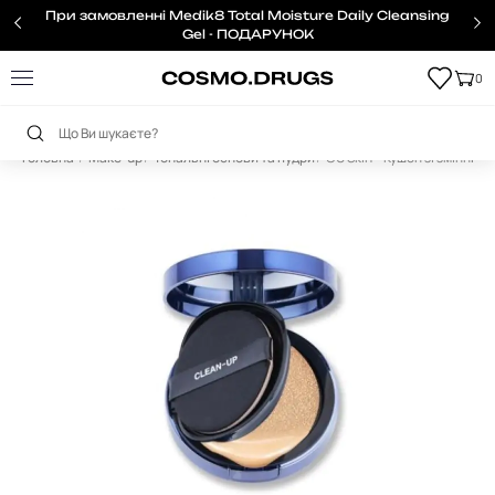
При замовленні Medik8 Total Moisture Daily Cleansing
Gel - ПОДАРУНОК
0
Головна
Make-up
Тональні основи та пудри
CU Skin – Кушон зі змінним 