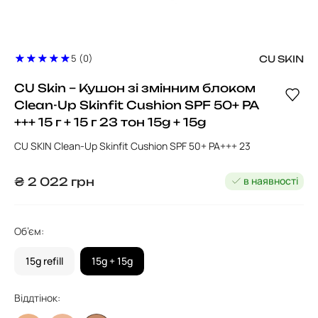
5 (0)
CU SKIN
CU Skin – Кушон зі змінним блоком
Clean-Up Skinfit Cushion SPF 50+ PA
+++ 15 г + 15 г 23 тон 15g + 15g
CU SKIN Clean-Up Skinfit Cushion SPF 50+ PA+++ 23
в наявності
₴
2 022
грн
Об’єм:
15g refill
15g + 15g
Віддтінок: