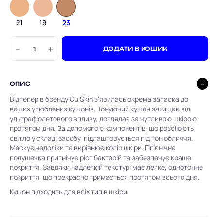
21
19
23
−
+
ДОДАТИ В КОШИК
ОПИС
Відтепер в бренду Cu Skin з'явилась окрема запаска до
ваших улюблених кушонів. Тонуючий кушон захищає від
ультрафіолетового впливу, доглядає за чутливою шкірою
протягом дня. За допомогою компонентів, що розсіюють
світло у складі засобу, підлаштовується під тон обличчя.
Маскує недоліки та вирівнює колір шкіри. Гігієнічна
подушечка пригнічує ріст бактерій та забезпечує краще
покриття. Завдяки надлегкій текстурі має легке, однотонне
покриття, що прекрасно тримається протягом всього дня.
Кушон підходить для всіх типів шкіри.